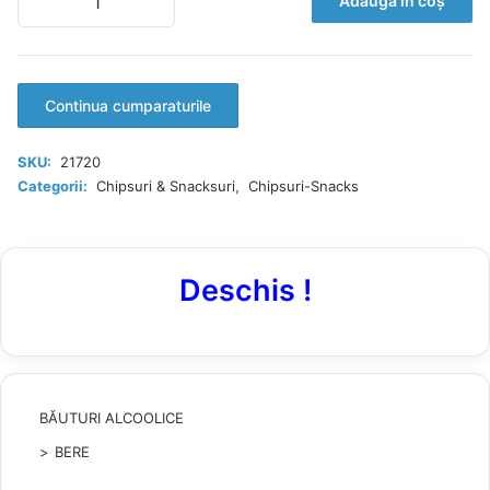
Adaugă în coș
Chio
Stickletti
cu
sare,
250g
Continua cumparaturile
SKU:
21720
Categorii:
Chipsuri & Snacksuri
,
Chipsuri-Snacks
Deschis !
BĂUTURI ALCOOLICE
BERE