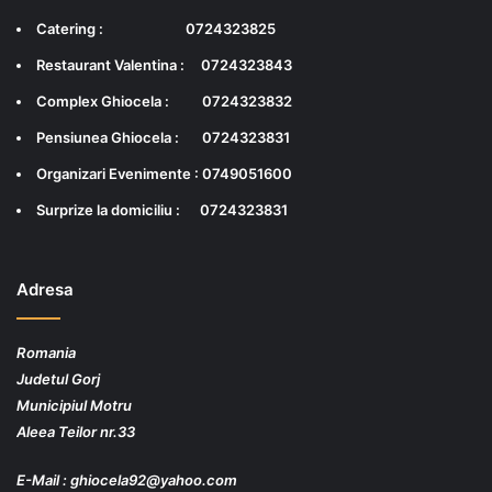
Catering :
0724323825
Restaurant Valentina :
0724323843
Complex Ghiocela :
0724323832
Pensiunea Ghiocela :
0724323831
Organizari Evenimente :
0749051600
Surprize la domiciliu :
0724323831
Adresa
Romania
Judetul Gorj
Municipiul
Motru
Aleea Teilor nr.33
E-Mail : ghiocela92@yahoo.com