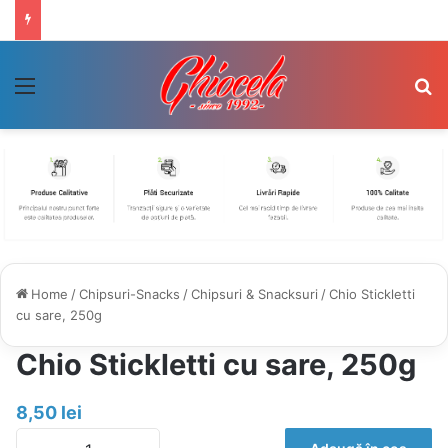
Menu
Se
Home
/
Chipsuri-Snacks
/
Chipsuri & Snacksuri
/
Chio Stickletti
cu sare, 250g
Chio Stickletti cu sare, 250g
8,50
lei
Cantitate