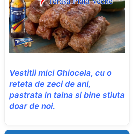
Vestitii mici Ghiocela, cu o
reteta de zeci de ani,
pastrata in taina si bine stiuta
doar de noi.