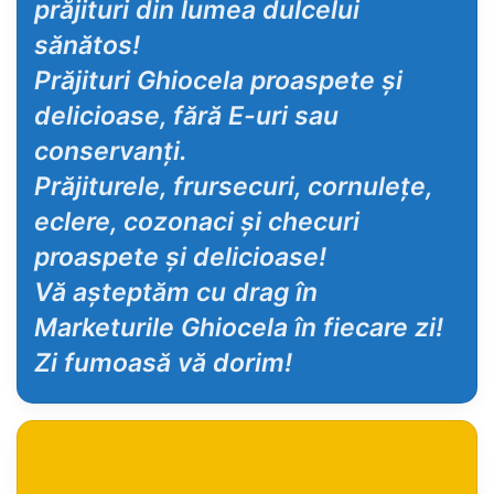
prăjituri din lumea dulcelui
sănătos!
Prăjituri Ghiocela proaspete și
delicioase, fără E-uri sau
conservanți.
Prăjiturele, frursecuri, cornulețe,
eclere, cozonaci și checuri
proaspete și delicioase!
Vă așteptăm cu drag în
Marketurile Ghiocela în fiecare zi!
Zi fumoasă vă dorim!