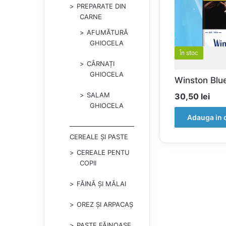
PREPARATE DIN
CARNE
AFUMĂTURĂ
GHIOCELA
În stoc
CÂRNAȚI
GHIOCELA
Winston Blu
SALAM
30,50
lei
GHIOCELA
Adauga in 
CEREALE ȘI PASTE
CEREALE PENTU
COPII
FĂINĂ ȘI MĂLAI
OREZ ȘI ARPACAȘ
PASTE FĂINOASE