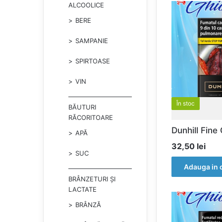
ALCOOLICE
BERE
SAMPANIE
SPIRTOASE
VIN
În stoc
BĂUTURI
RĂCORITOARE
Dunhill Fine
APĂ
32,50
lei
SUC
Adauga in 
BRÂNZETURI ȘI
LACTATE
BRÂNZĂ