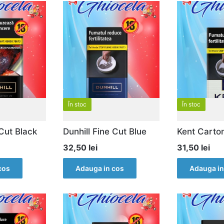
În stoc
În stoc
 Cut Black
Dunhill Fine Cut Blue
Kent Carto
32,50
lei
31,50
lei
cos
Adauga in cos
Adauga in