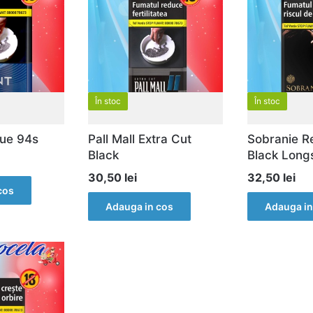
În stoc
În stoc
lue 94s
Pall Mall Extra Cut
Sobranie R
Black
Black Long
30,50
lei
32,50
lei
cos
Adauga in cos
Adauga in