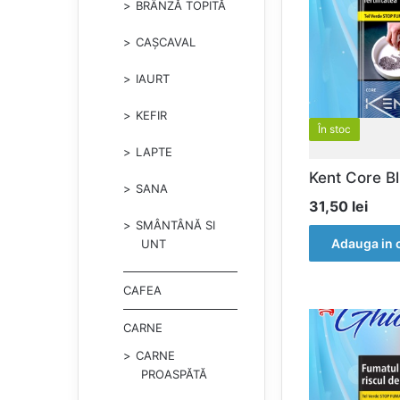
BRÂNZĂ TOPITĂ
CAȘCAVAL
IAURT
KEFIR
În stoc
LAPTE
Kent Core B
SANA
31,50
lei
SMÂNTÂNĂ SI
Adauga in 
UNT
CAFEA
CARNE
CARNE
PROASPĂTĂ