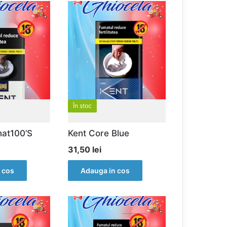
În stoc
nat100’S
Kent Core Blue
31,50
lei
 cos
Adauga in cos