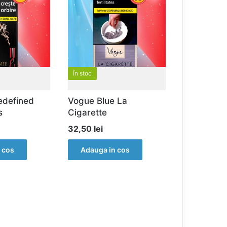
În stoc
edefined
Vogue Blue La
s
Cigarette
32,50
lei
 cos
Adauga in cos